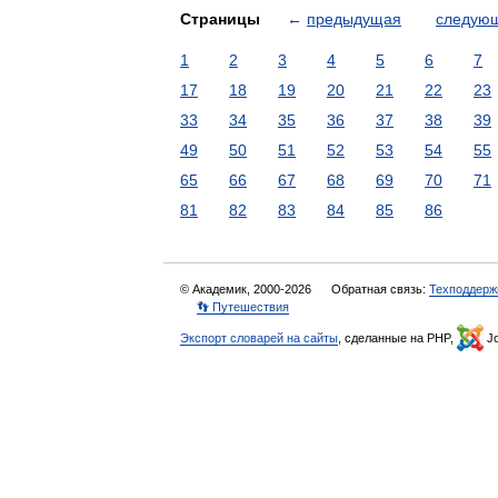
Страницы
←
предыдущая
следую
1
2
3
4
5
6
7
17
18
19
20
21
22
23
33
34
35
36
37
38
39
49
50
51
52
53
54
55
65
66
67
68
69
70
71
81
82
83
84
85
86
© Академик, 2000-2026
Обратная связь:
Техподдерж
👣 Путешествия
Экспорт словарей на сайты
, сделанные на PHP,
Jo