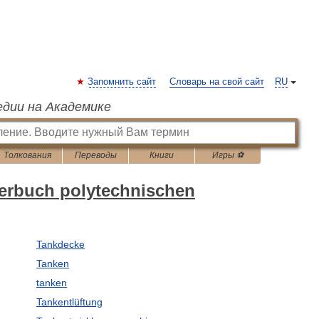
Запомнить сайт
Словарь на свой сайт
RU
едии на Академике
Толкования
Переводы
Книги
Игры ⚽
erbuch polytechnischen
Tankdecke
Tanken
tanken
Tankentlüftung