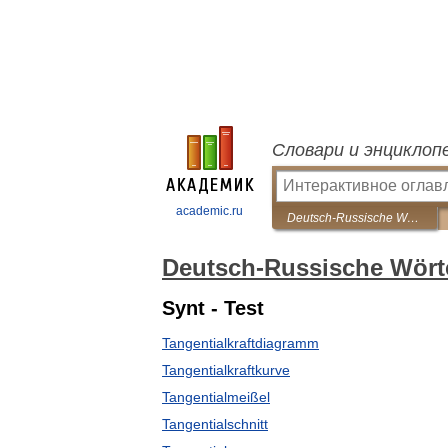
Словари и энциклоп
academic.ru
Deutsch-Russische Wörterbuch polytechnischen
Deutsch-Russische Wört
Synt - Test
Tangentialkraftdiagramm
Tangentialkraftkurve
Tangentialmeißel
Tangentialschnitt